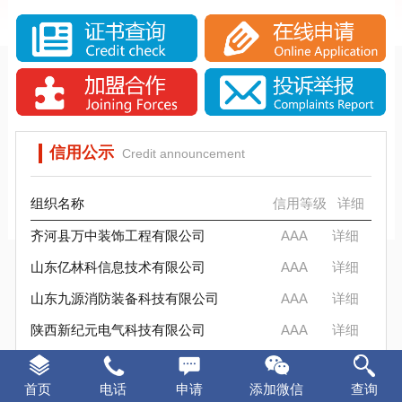
实施SCS诚信评估的意义
SCS信用评估介绍
SCS信标信用评估背景分析
信标信用评估要求
SCS信用评估是否被消费者认可？
SCS信标信用评估流程
实施SCS诚信评估的意义
SCS信标信用评估背景分析
SCS信用评估是否被消费者认可？
信用公示
Credit announcement
组织名称
信用等级
详细
齐河县万中装饰工程有限公司
AAA
详细
山东亿林科信息技术有限公司
AAA
详细
山东九源消防装备科技有限公司
AAA
详细
陕西新纪元电气科技有限公司
AAA
详细
东升军创智能装备（山东）有限公司
AAA
详细
首页
电话
申请
添加微信
查询